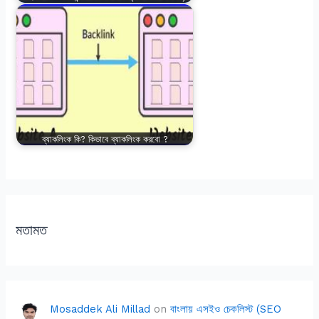
ব্যাকলিংক কি? কিভাবে ব্যাকলিংক করবো ?
মতামত
Mosaddek Ali Millad
on
বাংলায় এসইও চেকলিস্ট (SEO