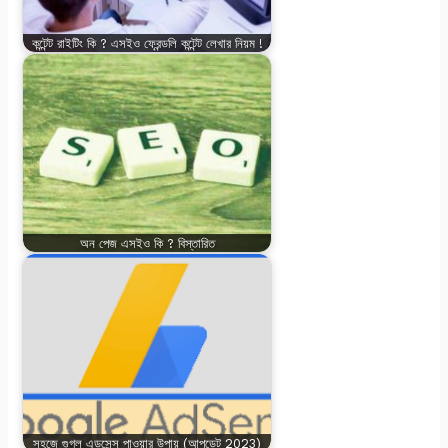
কন্টেন্ট রাইটিং কি ? এসইও ফ্রেন্ডলি কন্টেন্ট লেখার নিয়ম !
অন পেজ এসইও কি ? বিস্তারিত
সহজে গুগল এডসেন্স পাওয়ার উপায় (আপডেট 2023)