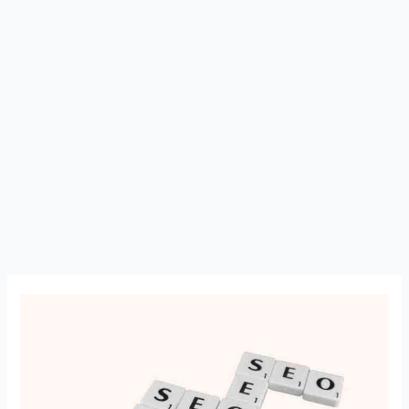
এসইও
কি
?
কিভাবে
এসইও