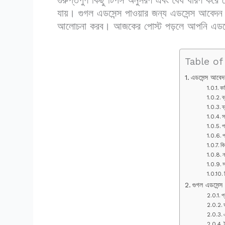
যায়। গুগল এডসেন্স পাওয়ার জন্য এডসেন্স আবেদন 
আলোচনা করব। আজকের পোস্ট পড়লে আপনি এডসেন্স প
Table o
এডসেন্স আবেদন
কা
ব
ব
স
প
প
কি
ন
স
গুগল এডসেন্স
প