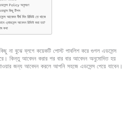
এডসেন্স Policy অনুসরণ
এডভান্স কিছু টিপস
েন্স আবেদন দীর্ঘ দিন রিভিউ তে থাকে
ভাবে এ্যাডসেন্স আবেদন রিভিউ করা হয়?
েষ কথা
ছু না বুঝে ব্লগে কয়েকটি পোস্ট পাবলিশ করে গুগল এডসেন্স
করে। কিন্তু আবেদন করার পর বার বার আবেদন অনুমোদিত হয়
পাওয়ার জন্য আবেদন করলে আপনি সহজে এডসেন্স পেয়ে যাবেন।