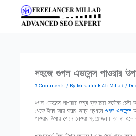
Skip
to
content
সহজে গুগল এডসেন্স পাওয়ার 
3 Comments
/ By
Mosaddek Ali Millad
/
De
গুগল এডসেন্স পাওয়ার জন্য ব্লগাররা সর্বোচ্চ চেষ্
থেকে টাকা আয় করার জন্য প্রথমে
গুগল এডসেন্স
অন
পাওয়ার উপায় জেনে নেওয়া প্রয়োজন। তা না হল
গুরুপ্তপুর্ণ কিছু টিপস অনুসরণ এবং ধৈর্য ধারণ করে