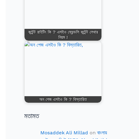
কন্টেন্ট রাইটিং কি ? এসইও ফ্রেন্ডলি কন্টেন্ট লেখার
নিয়ম !
অন পেজ এসইও কি ? বিস্তারিত
মতামত
Mosaddek Ali Millad
on
বাংলায়