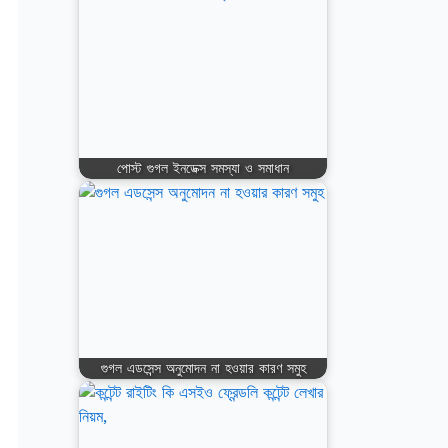
পোস্ট গুগল ইনডেক্স সমস্যা ও সমাধান
গুগল এডসেন্স অনুমোদন না হওয়ার কারণ সমুহ