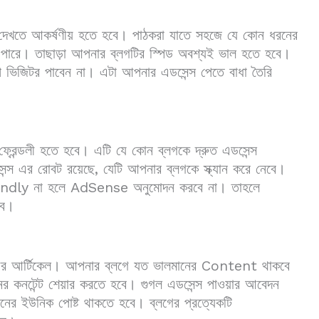
দেখতে আকর্ষণীয় হতে হবে। পাঠকরা যাতে সহজে যে কোন ধরনের
 পারে। তাছাড়া আপনার ব্লগটির স্পিড অবশ্যই ভাল হতে হবে।
প ভিজিটর পাবেন না। এটা আপনার এডসেন্স পেতে বাধা তৈরি
ন ফ্রেন্ডলী হতে হবে। এটি যে কোন ব্লগকে দ্রুত এডসেন্স
ন্স এর রোবট রয়েছে, যেটি আপনার ব্লগকে স্ক্যান করে নেবে।
জিন Friendly না হলে AdSense অনুমোদন করবে না। তাহলে
বে।
্লগের আর্টিকেল। আপনার ব্লগে যত ভালমানের Content থাকবে
র কনটেন্ট শেয়ার করতে হবে। গুগল এডসেন্স পাওয়ার আবেদন
ানের ইউনিক পোষ্ট থাকতে হবে। ব্লগের প্রত্যেকটি