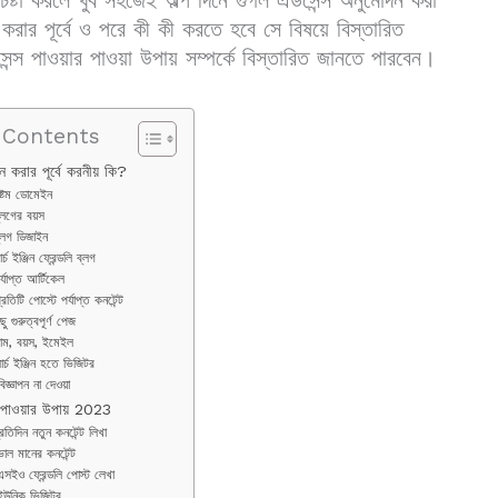
করার পূর্বে ও পরে কী কী করতে হবে সে বিষয়ে বিস্তারিত
াওয়ার পাওয়া উপায় সম্পর্কে বিস্তারিত জানতে পারবেন।
f Contents
 করার পূর্বে করনীয় কি?
ষ্টম ডোমেইন
্লগের বয়স
্লগ ডিজাইন
ার্চ ইঞ্জিন ফ্রেন্ডলি ব্লগ
র্যাপ্ত আর্টিকেল
্রতিটি পোস্টে পর্যাপ্ত কনটেন্ট
ছু গুরুত্বপূর্ণ পেজ
াম, বয়স, ইমেইল
ার্চ ইঞ্জিন হতে ভিজিটর
বিজ্ঞাপন না দেওয়া
 পাওয়ার উপায় 2023
্রতিদিন নতুন কনটেন্ট লিখা
ভাল মানের কনটেন্ট
এসইও ফ্রেন্ডলি পোস্ট লেখা
ইউনিক ভিজিটর