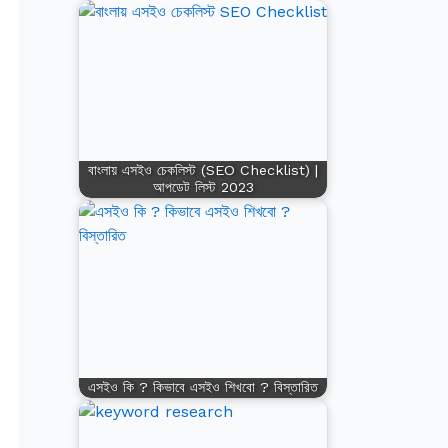
বাংলায় এসইও চেকলিস্ট (SEO Checklist) |
আপডেট লিস্ট 2023
এসইও কি ? কিভাবে এসইও শিখবো ? বিস্তারিত