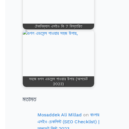
টেকনিক্যাল এসইও কি ? বিস্তারিত
সহজে গুগল এডসেন্স পাওয়ার উপায় (আপডেট
2023)
মতামত
Mosaddek Ali Millad
on
বাংলায়
এসইও চেকলিস্ট (SEO Checklist) |
আপডেট লিস্ট 2023