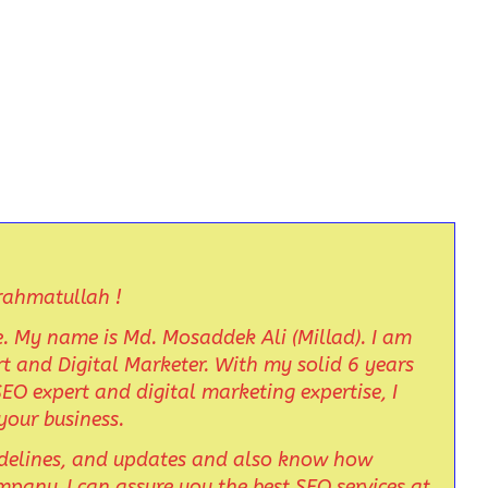
ahmatullah !
. My name is Md. Mosaddek Ali (Millad). I am
 and Digital Marketer. With my solid 6 years
EO expert and digital marketing expertise, I
your business.
uidelines, and updates and also know how
mpany. I can assure you the best SEO services at