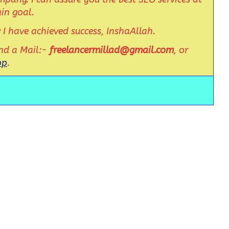
ain goal.
w I have achieved success, InshaAllah.
nd a Mail:-
freelancermillad@gmail.com
, or
pp
.