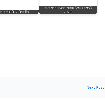
সহজে গুগল এডসেন্স পাওয়ার উপায় (আপডেট
যাল এসইও কি ? বিস্তারিত
2023)
Next Pos